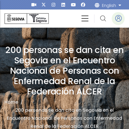
Skip to main content
English
List
200 personas se dan cita en
Segovia en el Encuentro
Nacional de Personas con
Enfermedad Renal de la
Federación ALCER
Home
/
200 personas se dan cita en Segovia en el
Encuentro Nacional de Personas con Enfermedad
Renal de la Federación ALCER