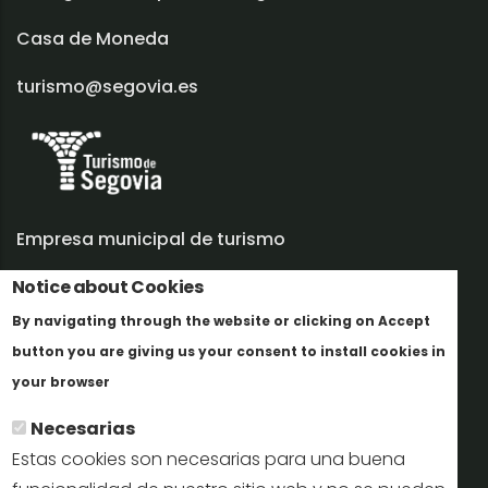
Casa de Moneda
turismo@segovia.es
Empresa municipal de turismo
Trabaja con nosotros
Notice about Cookies
By navigating through the website or clicking on Accept
Informes y documentación
button you are giving us your consent to install cookies in
Más info
Perfil del contratante
your browser
Necesarias
Oficinas de Turismo
Estas cookies son necesarias para una buena
reservas@turismodesegovia.com