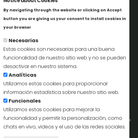
Notice about Cookies
Trabaja con nosotros
By navigating through the website or clicking on Accept
Informes y documentación
button you are giving us your consent to install cookies in
Más info
Perfil del contratante
your browser
Necesarias
Oficinas de Turismo
Estas cookies son necesarias para una buena
reservas@turismodesegovia.com
funcionalidad de nuestro sitio web y no se pueden
desactivar en nuestro sistema.
info@turismodesegovia.com
Analíticas
Utilizamos estas cookies para proporcionar
información estadística sobre nuestro sitio web.
Aviso legal |
Accesibilidad |
Politica de privacidad |
Mapa
Funcionales
web
Utilizamos estas cookies para mejorar la
funcionalidad y permitir la personalización, como
Portal de la Concejalía de Turismo (Ayuntamiento de Segovia) y la Empresa
chats en vivo, videos y el uso de las redes sociales.
Municipal de Turismo de Segovia © 2022