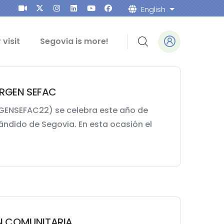
English
List addition
 visit
Segovia is more!
ERGEN SEFAC
GENSEFAC22) se celebra este año de
Cándido de Segovia. En esta ocasión el
N COMUNITARIA