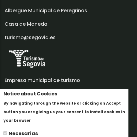
Albergue Municipal de Peregrinos
Casa de Moneda
turismo@segovia.es
Empresa municipal de turismo
Notice about Cookies
Trabaja con nosotros
By navigating through the website or clicking on Accept
Informes y documentación
button you are giving us your consent to install cookies in
Más info
Perfil del contratante
your browser
Necesarias
Oficinas de Turismo