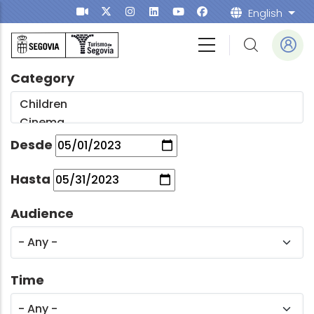
Skip to main content
English
List
Category
Desde
Hasta
Audience
Time