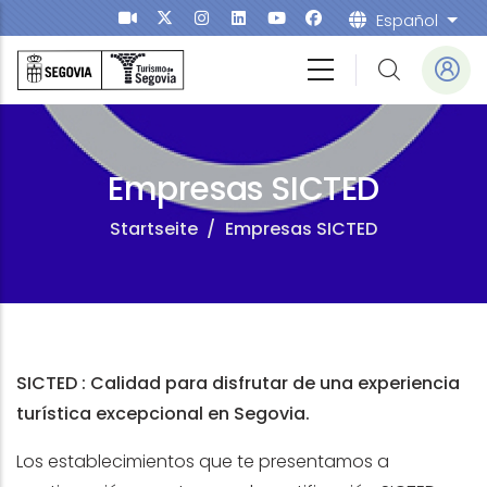
Direkt zum Inhalt
Español
Weit
Empresas SICTED
Startseite
/
Empresas SICTED
SICTED : Calidad para
disfrutar de una
experiencia
turística
excepcional
en Segovia.
Los establecimientos que te presentamos a