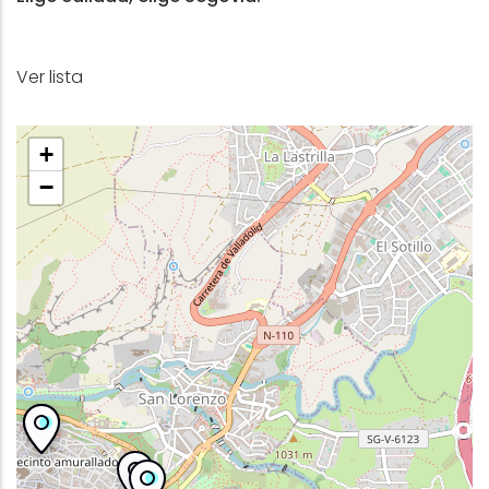
Ver lista
+
−