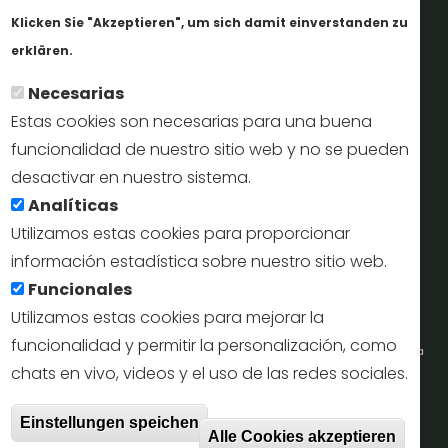
Informes y documentación
Klicken Sie "Akzeptieren", um sich damit einverstanden zu
Weitere Informationen
Perfil del contratante
erklären.
Necesarias
Oficinas de Turismo
Estas cookies son necesarias para una buena
reservas@turismodesegovia.com
funcionalidad de nuestro sitio web y no se pueden
desactivar en nuestro sistema.
info@turismodesegovia.com
Analíticas
Utilizamos estas cookies para proporcionar
información estadística sobre nuestro sitio web.
Aviso legal |
Accesibilidad |
Politica de privacidad |
Mapa
Funcionales
web
Utilizamos estas cookies para mejorar la
funcionalidad y permitir la personalización, como
Portal de la Concejalía de Turismo (Ayuntamiento de Segovia) y la Empresa
chats en vivo, videos y el uso de las redes sociales.
Municipal de Turismo de Segovia © 2022
Zust
Einstellungen speichen
Todos los derechos reservados.
Alle Cookies akzeptieren