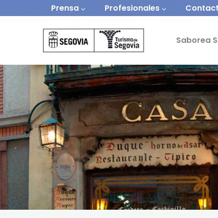
Navegación secundaria
Pasar al contenido principal
Prensa
Profesionales
Contac
Navegación prin
Saborea S