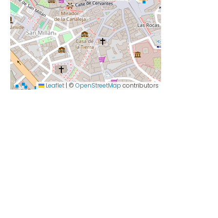
Leaflet
|
©
OpenStreetMap
contributors