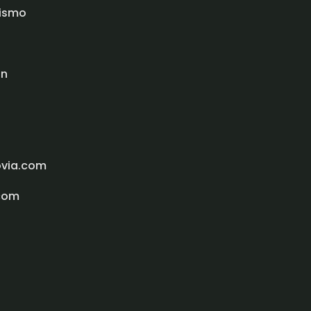
rismo
ón
ovia.com
com