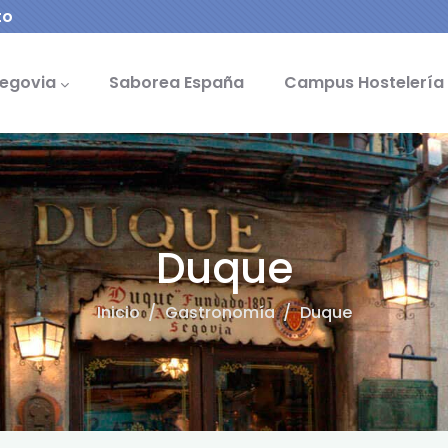
to
cipal - Saborea
egovia
Saborea España
Campus Hostelería
Duque
Inicio
/
Gastronomía
/
Duque