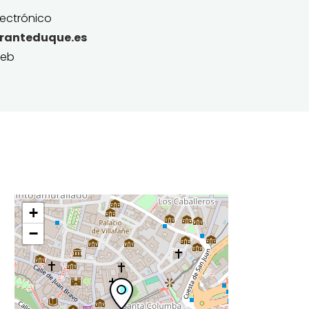
ectrónico
ranteduque.es
web
+
−