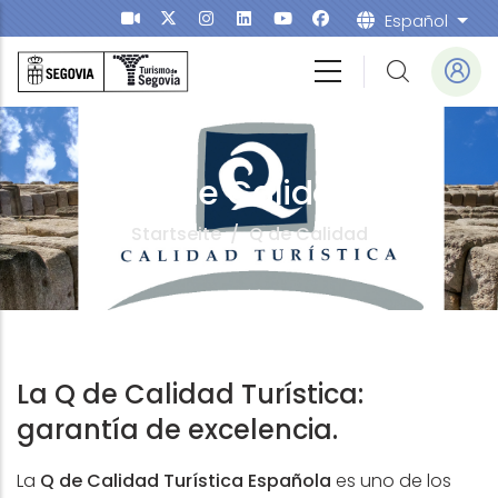
Direkt zum Inhalt
Español
Weit
Q de Calidad
Startseite
/
Q de Calidad
La Q de Calidad Turística:
garantía de excelencia.
La
Q de Calidad Turística Española
es uno de los