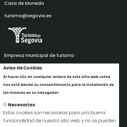
Casa de Moneda
turismo@segovia.es
Empresa municipal de turismo
Trabaja con nosotros
Aviso de Cookies
Al hacer clic en cualquier enlace de este sitio web usted
Informes y documentación
nos está dando su consentimiento para la instalación de
En savoir plus
Perfil del contratante
las mismas en su navegador.
Necesarias
Oficinas de Turismo
Estas cookies son necesarias para una buena
reservas@turismodesegovia.com
funcionalidad de nuestro sitio web y no se pueden