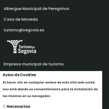
Albergue Municipal de Peregrinos
Casa de Moneda
turismo@segovia.es
Empresa municipal de turismo
Aviso de Cookies
Trabaja con nosotros
Al hacer clic en cualquier enlace de este sitio web usted
Informes y documentación
nos está dando su consentimiento para la instalación de
En savoir plus
Perfil del contratante
las mismas en su navegador.
Necesarias
Oficinas de Turismo