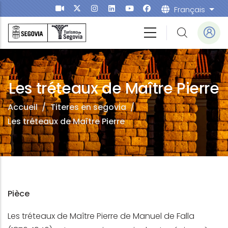
Aller au contenu principal
Français
List
Les tréteaux de Maître Pierre
Accueil
/
Titeres en segovia
/
Les tréteaux de Maître Pierre
Pièce
Les tréteaux de Maître Pierre de Manuel de Falla