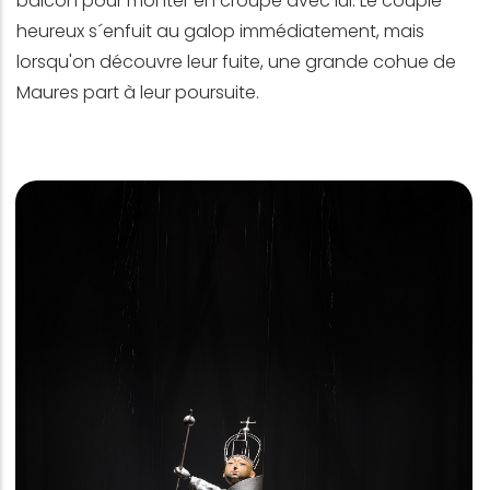
balcon pour monter en croupe avec lui. Le couple
heureux s´enfuit au galop immédiatement, mais
lorsqu'on découvre leur fuite, une grande cohue de
Maures part à leur poursuite.