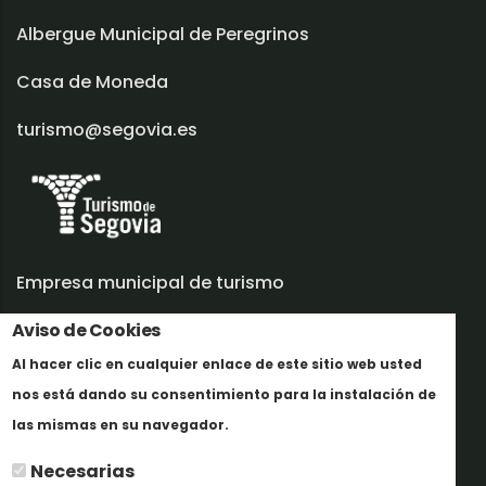
Albergue Municipal de Peregrinos
Casa de Moneda
turismo@segovia.es
Empresa municipal de turismo
Trabaja con nosotros
Aviso de Cookies
Al hacer clic en cualquier enlace de este sitio web usted
Informes y documentación
nos está dando su consentimiento para la instalación de
En savoir plus
Perfil del contratante
las mismas en su navegador.
Necesarias
Oficinas de Turismo