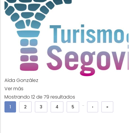
Aída González
Ver más
Mostrando 12 de 79 resultados
Pagination
…
Page courante
Página
Página
Página
Página
Page suivante
Dernière pa
1
2
3
4
5
›
»