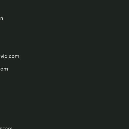
ón
ovia.com
com
rismo de