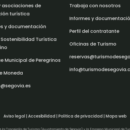
y asociaciones de
Trabaja con nosotros
ón turística
Informes y documentaci
es y documentación
Perfil del contratante
 Sostenibilidad Turística
Oficinas de Turismo
ino
reservas@turismodeseg
e Municipal de Peregrinos
info@turismodesegovia.
e Moneda
o@segovia.es
Aviso legal |
Accesibilidad |
Politica de privacidad |
Mapa web
de la Concejalía de Turismo (Ayuntamiento de Segovia) y la Empresa Municipal de Tu