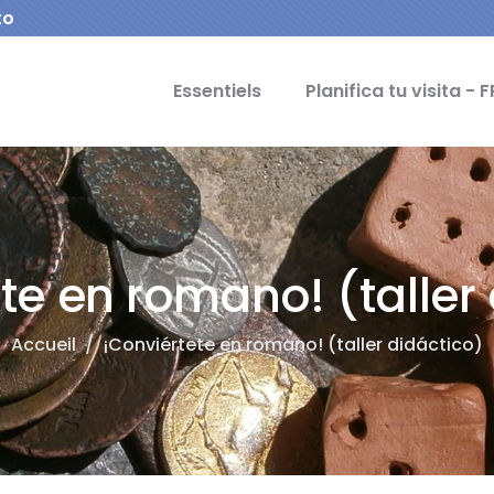
to
cipal Idiomas
Essentiels
Planifica tu visita - F
te en romano! (taller
Accueil
/
¡Conviértete en romano! (taller didáctico)