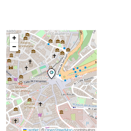
+
−
Leaflet
|
©
OpenStreetMap
contributors