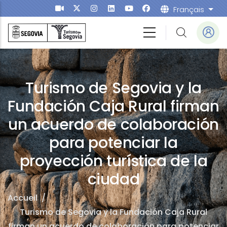
Aller au contenu principal
Français
List
Turismo de Segovia y la
Fundación Caja Rural firman
un acuerdo de colaboración
para potenciar la
proyección turística de la
ciudad
Accueil
/
Turismo de Segovia y la Fundación Caja Rural
firman un acuerdo de colaboración para potenciar