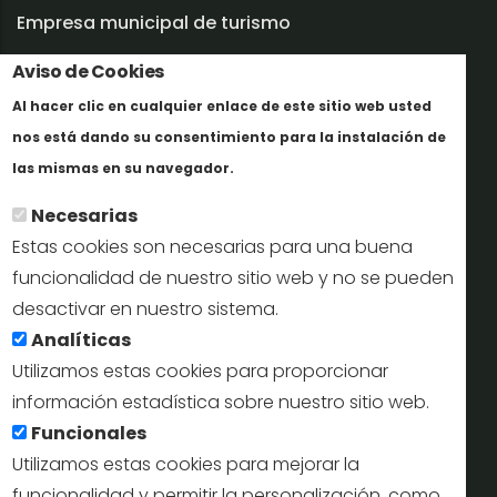
Empresa municipal de turismo
Trabaja con nosotros
Aviso de Cookies
Al hacer clic en cualquier enlace de este sitio web usted
Informes y documentación
nos está dando su consentimiento para la instalación de
En savoir plus
Perfil del contratante
las mismas en su navegador.
Necesarias
Oficinas de Turismo
Estas cookies son necesarias para una buena
reservas@turismodesegovia.com
funcionalidad de nuestro sitio web y no se pueden
desactivar en nuestro sistema.
info@turismodesegovia.com
Analíticas
Utilizamos estas cookies para proporcionar
información estadística sobre nuestro sitio web.
Aviso legal |
Accesibilidad |
Politica de privacidad |
Mapa
Funcionales
web
Utilizamos estas cookies para mejorar la
funcionalidad y permitir la personalización, como