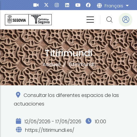
Aller au contenu principal
Français
List
Titirimundi
Accueil
/
Titirimundi
Consultar los diferentes espacios de las
actuaciones
12/05/2026 - 17/05/2026
10:00
https://titirimundi.es/