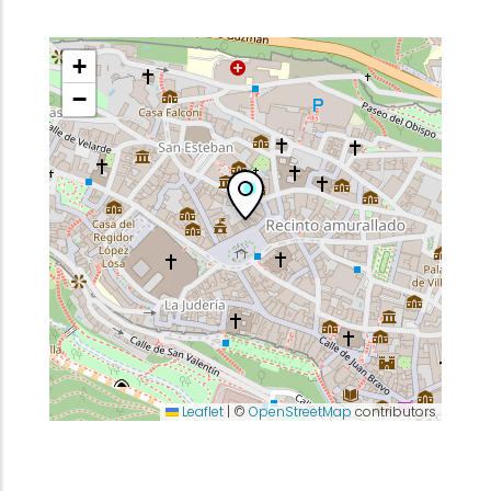
+
−
Leaflet
|
©
OpenStreetMap
contributors