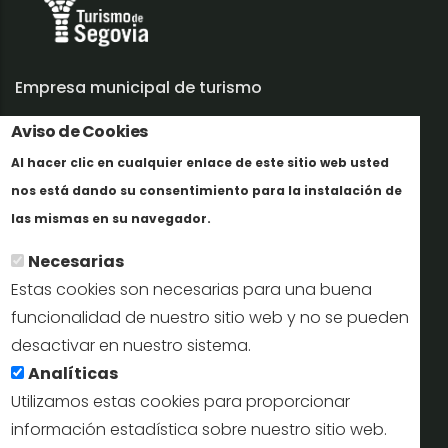
Empresa municipal de turismo
Trabaja con nosotros
Aviso de Cookies
Al hacer clic en cualquier enlace de este sitio web usted
Informes y documentación
nos está dando su consentimiento para la instalación de
En savoir plus
Perfil del contratante
las mismas en su navegador.
Necesarias
Oficinas de Turismo
Estas cookies son necesarias para una buena
reservas@turismodesegovia.com
funcionalidad de nuestro sitio web y no se pueden
desactivar en nuestro sistema.
info@turismodesegovia.com
Analíticas
Utilizamos estas cookies para proporcionar
información estadística sobre nuestro sitio web.
Aviso legal |
Accesibilidad |
Politica de privacidad |
Mapa