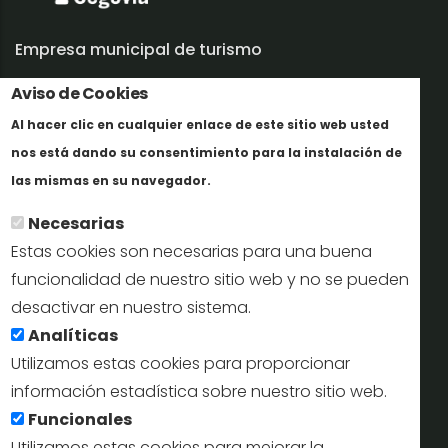
Empresa municipal de turismo
Aviso de Cookies
Trabaja con nosotros
Al hacer clic en cualquier enlace de este sitio web usted
Informes y documentación
nos está dando su consentimiento para la instalación de
En savoir plus
Perfil del contratante
las mismas en su navegador.
Necesarias
Oficinas de Turismo
Estas cookies son necesarias para una buena
reservas@turismodesegovia.com
funcionalidad de nuestro sitio web y no se pueden
desactivar en nuestro sistema.
info@turismodesegovia.com
Analíticas
Utilizamos estas cookies para proporcionar
información estadística sobre nuestro sitio web.
Aviso legal |
Accesibilidad |
Politica de privacidad |
Mapa
Funcionales
web
Utilizamos estas cookies para mejorar la