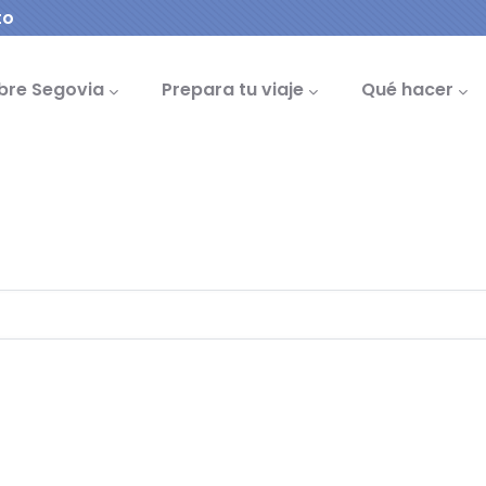
to
cipal
bre Segovia
Prepara tu viaje
Qué hacer