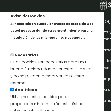
Aviso de Cookies
Concej
Al hacer clic en cualquier enlace de este sitio web
usted nos está dando su consentimiento para la
Redes 
instalación de las mismas en su navegador.
promoci
Más info
Inform
Necesarias
Plan de
Estas cookies son necesarias para una
en Dest
buena funcionalidad de nuestro sitio web
y no se pueden desactivar en nuestro
Albergu
sistema.
Casa d
Analíticas
Utilizamos estas cookies para
turism
proporcionar información estadística
sobre nuestro sitio web.