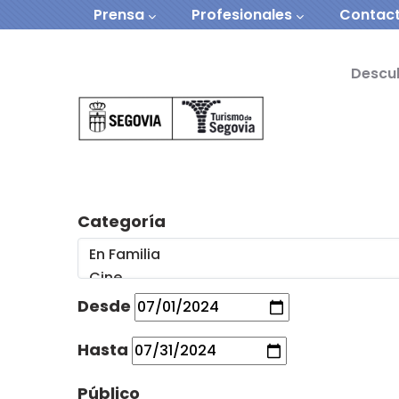
Navegación secundaria
Pasar al contenido principal
Prensa
Profesionales
Contac
Navegación prin
Descu
Categoría
Desde
Hasta
Público