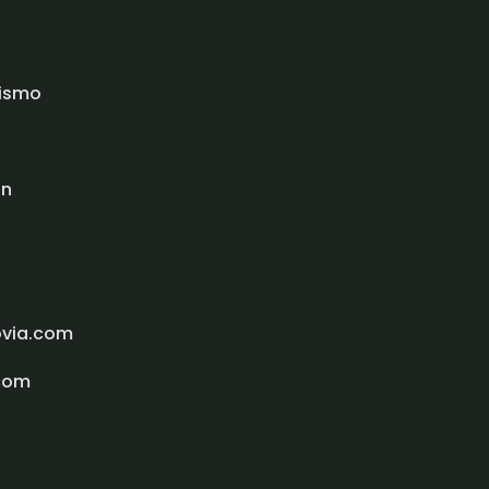
rismo
ón
ovia.com
com