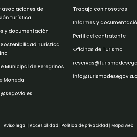
y asociaciones de
Trabaja con nosotros
ón turística
Informes y documentaci
es y documentación
Perfil del contratante
 Sostenibilidad Turística
Oficinas de Turismo
ino
reservas@turismodeseg
e Municipal de Peregrinos
info@turismodesegovia.
e Moneda
o@segovia.es
Aviso legal |
Accesibilidad |
Politica de privacidad |
Mapa web