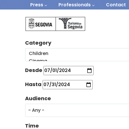
Navegación secundaria
Skip to main content
Press
Professionals
Contact
Navegación Prin
Category
Desde
Hasta
Audience
Time