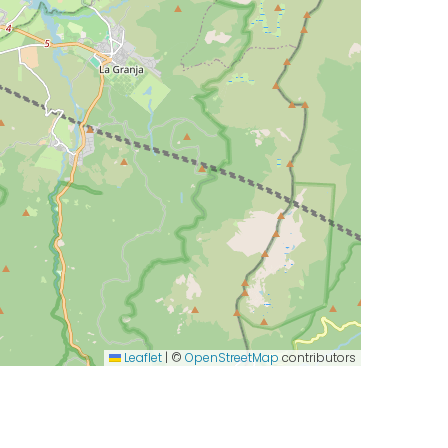
Leaflet
|
©
OpenStreetMap
contributors