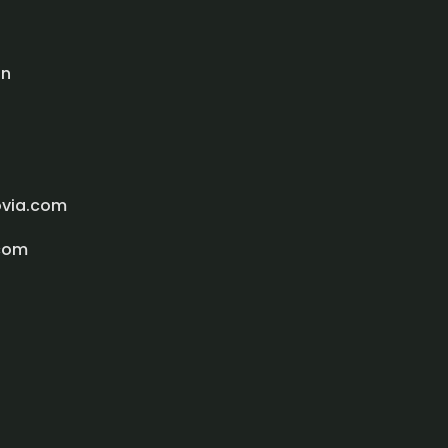
ón
ovia.com
com