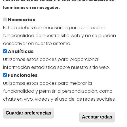
Incluye veinte minutos en cámara*
En savoir plus
las mismas en su navegador.
De seis meses a dos añosCuatro horas en plató.
Necesarias
Incluye dos horas en cámara.
Estas cookies son necesarias para una buena
De dos a seis añosSeis horas en plató.
funcionalidad de nuestro sitio web y no se pueden
Incluye tres horas en cámara.
desactivar en nuestro sistema.
Analíticas
De seis a nueve añosOcho horas en plató.
Utilizamos estas cookies para proporcionar
Incluye cuatro horas en cámara.
información estadística sobre nuestro sitio web.
De nueve a dieciséis añosNueve horas en plató.
Funcionales
Incluye cinco horas en cámara.
Utilizamos estas cookies para mejorar la
Días sin colegio: siete horas en cámara.
funcionalidad y permitir la personalización, como
chats en vivo, videos y el uso de las redes sociales.
Dieciséis y diecisiete añosDiez horas en plató.
Incluye seis horas en cámara.
Retir
Guardar preferencias
Aceptar todas
Días sin colegio: ocho horas en cámara.