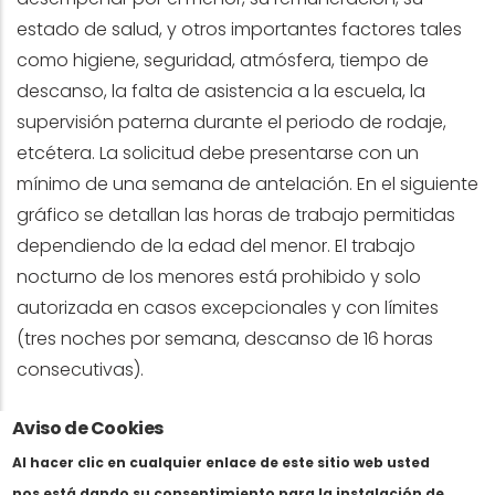
estado de salud, y otros importantes factores tales
como higiene, seguridad, atmósfera, tiempo de
descanso, la falta de asistencia a la escuela, la
supervisión paterna durante el periodo de rodaje,
etcétera. La solicitud debe presentarse con un
mínimo de una semana de antelación. En el siguiente
gráfico se detallan las horas de trabajo permitidas
dependiendo de la edad del menor. El trabajo
nocturno de los menores está prohibido y solo
autorizada en casos excepcionales y con límites
(tres noches por semana, descanso de 16 horas
consecutivas).
Edad del Niño
Horas Permitidas
Aviso de Cookies
Al hacer clic en cualquier enlace de este sitio web usted
Menos de seis mesesDos horas en el plató.
nos está dando su consentimiento para la instalación de