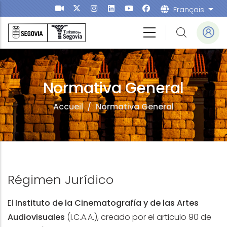
Aller au contenu principal
Français
List
Normativa General
Accueil
/
Normativa General
Régimen Jurídico
El
Instituto de la Cinematografía y de las Artes
Audiovisuales
(I.C.A.A.), creado por el articulo 90 de