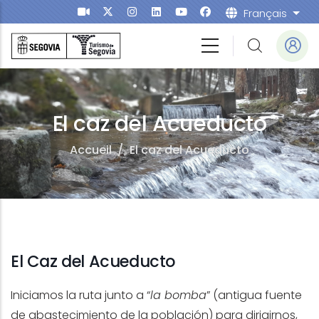
Aller au contenu principal
Français
List
El caz del Acueducto
Accueil
/
El caz del Acueducto
El Caz del Acueducto
Iniciamos la ruta junto a “
la bomba
” (antigua fuente
de abastecimiento de la población) para dirigirnos,