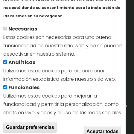
Informes y documentación
nos está dando su consentimiento para la instalación de
Más info
Perfil del contratante
las mismas en su navegador.
Necesarias
Oficinas de Turismo
Estas cookies son necesarias para una buena
reservas@turismodesegovia.com
funcionalidad de nuestro sitio web y no se pueden
desactivar en nuestro sistema.
info@turismodesegovia.com
Analíticas
Utilizamos estas cookies para proporcionar
información estadística sobre nuestro sitio web.
Aviso legal |
Accesibilidad |
Politica de privacidad |
Mapa
Funcionales
web
Utilizamos estas cookies para mejorar la
funcionalidad y permitir la personalización, como
Portal de la Concejalía de Turismo (Ayuntamiento de Segovia) y la Empresa
chats en vivo, videos y el uso de las redes sociales.
Municipal de Turismo de Segovia © 2022
Retir
Guardar preferencias
Todos los derechos reservados.
Aceptar todas