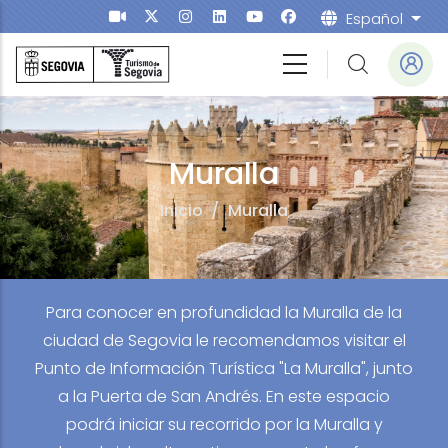
Pasar al contenido principal
Español
List
a
Muralla
Inicio
/
Muralla
Para conocer en profundidad la Muralla de la
ciudad de Segovia le recomendamos visitar el
Punto de Información Turística "La Muralla", junto
a la Puerta de San Andrés. En este espacio
podrá iniciar su recorrido por la Muralla y