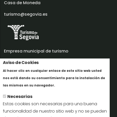
Casa de Moneda
turismo@segovia.es
Empresa municipal de turismo
Trabaja con nosotros
Aviso de Cookies
Al hacer clic en cualquier enlace de este sitio web usted
Informes y documentación
nos está dando su consentimiento para la instalación de
Más info
Perfil del contratante
las mismas en su navegador.
Necesarias
Oficinas de Turismo
Estas cookies son necesarias para una buena
reservas@turismodesegovia.com
funcionalidad de nuestro sitio web y no se pueden