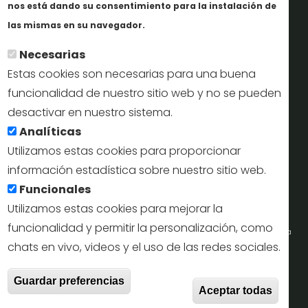
nos está dando su consentimiento para la instalación de
Más info
Perfil del contratante
las mismas en su navegador.
Necesarias
Oficinas de Turismo
Estas cookies son necesarias para una buena
reservas@turismodesegovia.com
funcionalidad de nuestro sitio web y no se pueden
desactivar en nuestro sistema.
info@turismodesegovia.com
Analíticas
Utilizamos estas cookies para proporcionar
información estadística sobre nuestro sitio web.
Aviso legal |
Accesibilidad |
Politica de privacidad |
Mapa
Funcionales
web
Utilizamos estas cookies para mejorar la
funcionalidad y permitir la personalización, como
Portal de la Concejalía de Turismo (Ayuntamiento de Segovia) y la Empresa
chats en vivo, videos y el uso de las redes sociales.
Municipal de Turismo de Segovia © 2022
Retir
Guardar preferencias
Todos los derechos reservados.
Aceptar todas