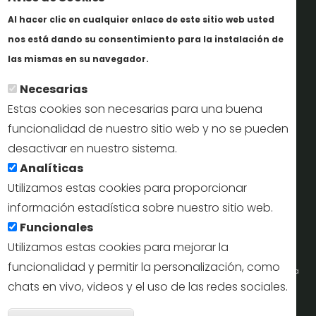
Al hacer clic en cualquier enlace de este sitio web usted
Informes y documentación
nos está dando su consentimiento para la instalación de
Más info
Perfil del contratante
las mismas en su navegador.
Necesarias
Oficinas de Turismo
Estas cookies son necesarias para una buena
reservas@turismodesegovia.com
funcionalidad de nuestro sitio web y no se pueden
desactivar en nuestro sistema.
info@turismodesegovia.com
Analíticas
Utilizamos estas cookies para proporcionar
información estadística sobre nuestro sitio web.
Aviso legal |
Accesibilidad |
Politica de privacidad |
Mapa
Funcionales
web
Utilizamos estas cookies para mejorar la
funcionalidad y permitir la personalización, como
Portal de la Concejalía de Turismo (Ayuntamiento de Segovia) y la Empresa
chats en vivo, videos y el uso de las redes sociales.
Municipal de Turismo de Segovia © 2022
Retir