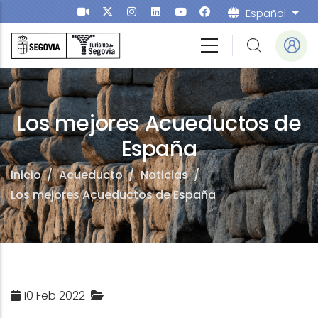
Pasar al contenido principal
Español
List
ucto
Los mejores Acueductos de
España
Inicio
/
Acueducto
/
Noticias
/
Los mejores Acueductos de España
10 Feb 2022