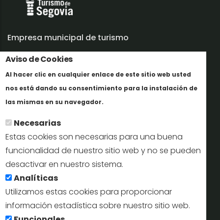
Empresa municipal de turismo
Aviso de Cookies
Trabaja con nosotros
Al hacer clic en cualquier enlace de este sitio web usted
Informes y documentación
nos está dando su consentimiento para la instalación de
Más info
Perfil del contratante
las mismas en su navegador.
Necesarias
Oficinas de Turismo
Estas cookies son necesarias para una buena
reservas@turismodesegovia.com
funcionalidad de nuestro sitio web y no se pueden
desactivar en nuestro sistema.
info@turismodesegovia.com
Analíticas
Utilizamos estas cookies para proporcionar
información estadística sobre nuestro sitio web.
Aviso legal |
Accesibilidad |
Politica de privacidad |
Mapa
Funcionales