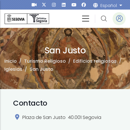
Pasar al contenido principal
Español
List
o Sacro
San Justo
Inicio
/
Turismo Religioso
/
Edificios religiosos
/
Iglesias
/
San Justo
Contacto
Plaza de San Justo 40.001 Segovia