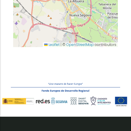
Leaflet
|
©
OpenStreetMap
contributors