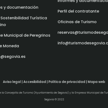
Informes y documentaci
es y documentación
Perfil del contratante
 Sostenibilidad Turística
Oficinas de Turismo
ino
reservas@turismodeseg
e Municipal de Peregrinos
info@turismodesegovia.
e Moneda
o@segovia.es
Aviso legal |
Accesibilidad |
Politica de privacidad |
Mapa web
de la Concejalía de Turismo (Ayuntamiento de Segovia) y la Empresa Municipal de Tu
Segovia © 2022
l consentimiento