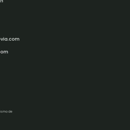
ón
ovia.com
com
rismo de