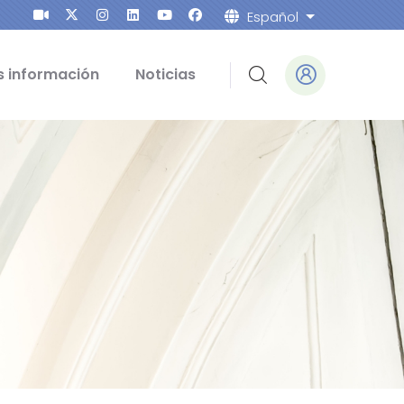
Español
Lista adicion
 información
Noticias