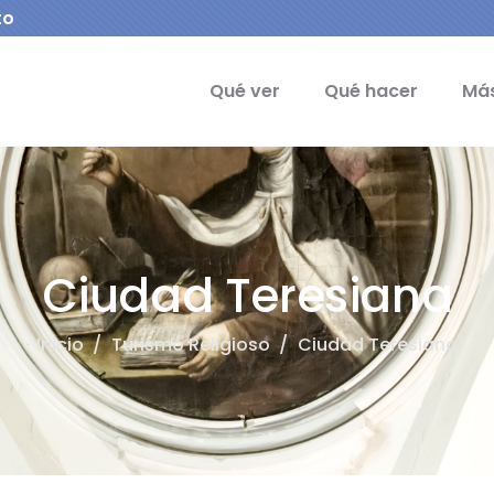
to
ipal - Turismo Sacro
Qué ver
Qué hacer
Más
Ciudad Teresiana
Inicio
/
Turismo Religioso
/
Ciudad Teresiana