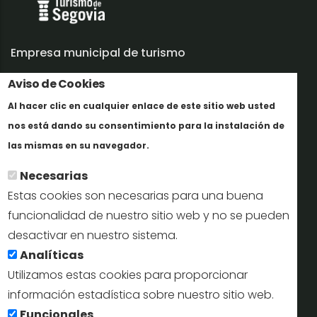
Empresa municipal de turismo
Trabaja con nosotros
Aviso de Cookies
Al hacer clic en cualquier enlace de este sitio web usted
Informes y documentación
nos está dando su consentimiento para la instalación de
Más info
Perfil del contratante
las mismas en su navegador.
Necesarias
Oficinas de Turismo
Estas cookies son necesarias para una buena
reservas@turismodesegovia.com
funcionalidad de nuestro sitio web y no se pueden
desactivar en nuestro sistema.
info@turismodesegovia.com
Analíticas
Utilizamos estas cookies para proporcionar
información estadística sobre nuestro sitio web.
Aviso legal |
Accesibilidad |
Politica de privacidad |
Mapa
Funcionales