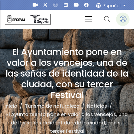
Pasar al contenido principal
Español
List
leza
El Ayuntamiento pone en
valor a los vencejos, una de
las señas de identidad de la
ciudad, con su tercer
Festival
Inicio
/
Turismo de naturaleza
/
Noticias
/
El Ayuntamiento pone en valor a los vencejos, una
de las señas de identidad de la ciudad, con su
tercer Festival