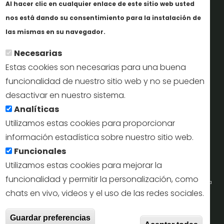
Al hacer clic en cualquier enlace de este sitio web usted
Informes y documentación
nos está dando su consentimiento para la instalación de
Más info
Perfil del contratante
las mismas en su navegador.
Necesarias
Oficinas de Turismo
Estas cookies son necesarias para una buena
reservas@turismodesegovia.com
funcionalidad de nuestro sitio web y no se pueden
desactivar en nuestro sistema.
info@turismodesegovia.com
Analíticas
Utilizamos estas cookies para proporcionar
información estadística sobre nuestro sitio web.
Aviso legal |
Accesibilidad |
Politica de privacidad |
Mapa
Funcionales
web
Utilizamos estas cookies para mejorar la
funcionalidad y permitir la personalización, como
Portal de la Concejalía de Turismo (Ayuntamiento de Segovia) y la Empresa
chats en vivo, videos y el uso de las redes sociales.
Municipal de Turismo de Segovia © 2022
Retir
Guardar preferencias
Todos los derechos reservados.