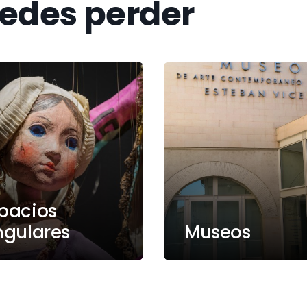
uedes perder
pacios
ngulares
Museos