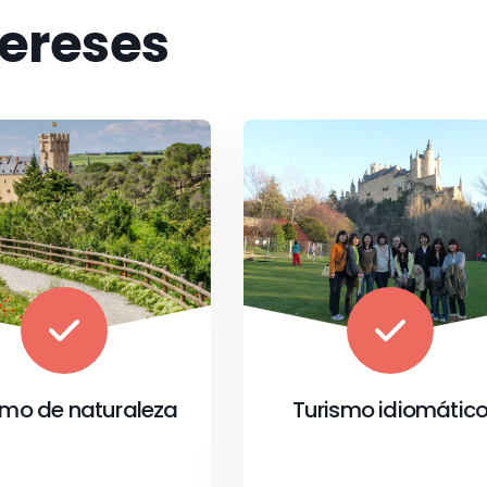
tereses
urismo idiomático
Turismo religios