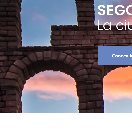
SEG
La c
Conoce l