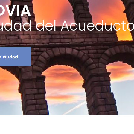
OVIA
iudad del Acueduct
a ciudad