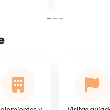
e
lojamientos y
Visitas guiad