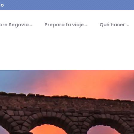
to
cipal
bre Segovia
Prepara tu viaje
Qué hacer